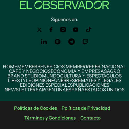
Siguenos en:
HOME
MEMBER
BENEFICIOS MEMBER
REFERÍ
NACIONAL
CAFÉ Y NEGOCIOS
ECONOMÍA Y EMPRESAS
AGRO
BRAND STUDIO
MUNDO
CULTURA Y ESPECTÁCULOS
LIFESTYLE
OPINIÓN
FÚNEBRES
REMATES Y LEGALES
EDICIONES ESPECIALES
PUBLICACIONES
NEWSLETTERS
ARGENTINA
ESPAÑA
ESTADOS UNIDOS
Políticas de Cookies
Políticas de Privacidad
Términos y Condiciones
Contacto