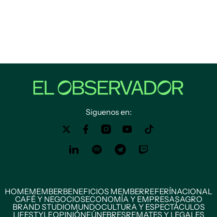
Siguenos en:
HOME
MEMBER
BENEFICIOS MEMBER
REFERÍ
NACIONAL
CAFÉ Y NEGOCIOS
ECONOMÍA Y EMPRESAS
AGRO
BRAND STUDIO
MUNDO
CULTURA Y ESPECTÁCULOS
LIFESTYLE
OPINIÓN
FÚNEBRES
REMATES Y LEGALES