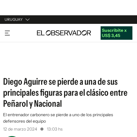
URUGUAY
Suscribite x
URUGUAY
US$ 3,45
ARGENTINA
ESPAÑA
ESTADOS UNIDOS
Diego Aguirre se pierde a una de sus
principales figuras para el clásico entre
Peñarol y Nacional
El entrenador carbonero se pierde a uno de los principales
defensores del equipo
12 de marzo 2024
13:03 hs