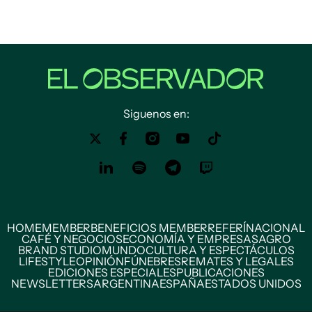
Siguenos en:
HOME
MEMBER
BENEFICIOS MEMBER
REFERÍ
NACIONAL
CAFÉ Y NEGOCIOS
ECONOMÍA Y EMPRESAS
AGRO
BRAND STUDIO
MUNDO
CULTURA Y ESPECTÁCULOS
LIFESTYLE
OPINIÓN
FÚNEBRES
REMATES Y LEGALES
EDICIONES ESPECIALES
PUBLICACIONES
NEWSLETTERS
ARGENTINA
ESPAÑA
ESTADOS UNIDOS