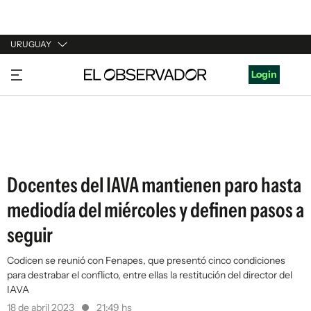
URUGUAY
URUGUAY
Login
ARGENTINA
ESPAÑA
ESTADOS UNIDOS
Docentes del IAVA mantienen paro hasta
mediodía del miércoles y definen pasos a
seguir
Codicen se reunió con Fenapes, que presentó cinco condiciones
para destrabar el conflicto, entre ellas la restitución del director del
IAVA
18 de abril 2023
21:49 hs