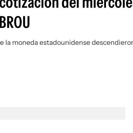
a cotización del miércole
 BROU
ta de la moneda estadounidense descendiero