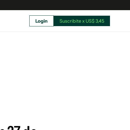
Login
Suscribite x US$ 3,45
uscríbete ahora a El Observador y elegí hasta
donde llegar.
Suscribite x US$ 3,45