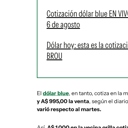
Cotización dólar blue EN VIV
6 de agosto
Dólar hoy: esta es la cotizac
BROU
El
dólar blue
, en tanto, cotiza en la
y A$ 995,00 la venta
, según el diari
varió respecto al martes.
Así,
A$ 1.000 en la vecina orilla cot