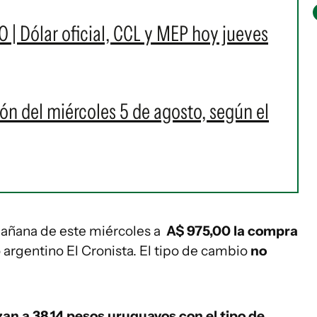
O | Dólar oficial, CCL y MEP hoy jueves
ión del miércoles 5 de agosto, según el
 mañana de este miércoles a
A$ 975,00 la compra
o argentino El Cronista. El tipo de cambio
no
izan a 38,14 pesos uruguayos con el tipo de