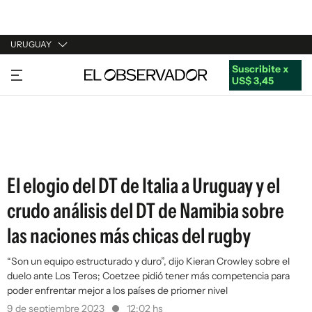
URUGUAY
Suscribite x
URUGUAY
US$ 3,45
ARGENTINA
ESPAÑA
ESTADOS UNIDOS
El elogio del DT de Italia a Uruguay y el
crudo análisis del DT de Namibia sobre
las naciones más chicas del rugby
“Son un equipo estructurado y duro”, dijo Kieran Crowley sobre el
duelo ante Los Teros; Coetzee pidió tener más competencia para
poder enfrentar mejor a los países de priomer nivel
9 de septiembre 2023
12:02 hs