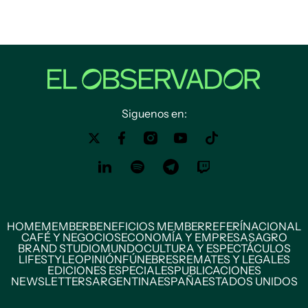
Siguenos en:
HOME
MEMBER
BENEFICIOS MEMBER
REFERÍ
NACIONAL
CAFÉ Y NEGOCIOS
ECONOMÍA Y EMPRESAS
AGRO
BRAND STUDIO
MUNDO
CULTURA Y ESPECTÁCULOS
LIFESTYLE
OPINIÓN
FÚNEBRES
REMATES Y LEGALES
EDICIONES ESPECIALES
PUBLICACIONES
NEWSLETTERS
ARGENTINA
ESPAÑA
ESTADOS UNIDOS