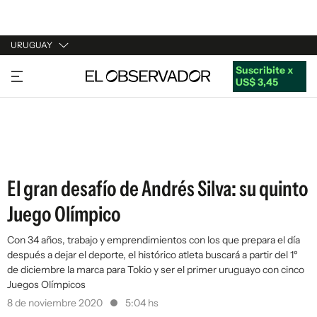
URUGUAY
Suscribite x
URUGUAY
US$ 3,45
ARGENTINA
ESPAÑA
ESTADOS UNIDOS
El gran desafío de Andrés Silva: su quinto
Juego Olímpico
Con 34 años, trabajo y emprendimientos con los que prepara el día
después a dejar el deporte, el histórico atleta buscará a partir del 1º
de diciembre la marca para Tokio y ser el primer uruguayo con cinco
Juegos Olímpicos
8 de noviembre 2020
5:04 hs