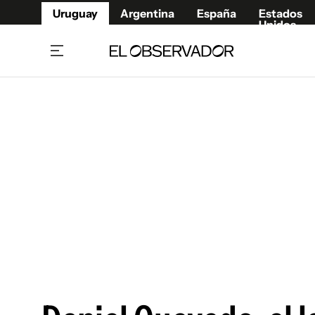
Uruguay
Argentina
España
Estados
Unidos
Home
Juegos 
Referí
Rugby
Fútbol
Básque
Mundial 2026
Tenis
Resultados Deportivos
Runnin
Fútbol internacional
Polidep
Copa Libertadores
Motor