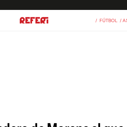
/
FÚTBOL
/ 
Olímpicos
S
tbol
g
ortivo