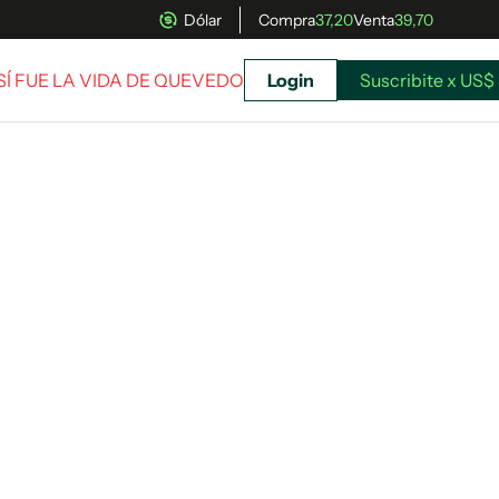
Dólar
Compra
37,20
Venta
39,70
ASÍ FUE LA VIDA DE QUEVEDO
Login
Suscribite x US$ 
uscríbete ahora a El Observador y elegí hasta
donde llegar.
Suscribite x US$ 3,45