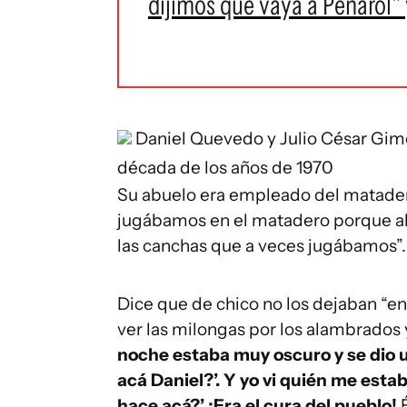
dijimos que vaya a Peñarol" 
Daniel Quevedo y Julio César Gimé
década de los años de 1970
Su abuelo era empleado del matadero
jugábamos en el matadero porque ahí
las canchas que a veces jugábamos”.
Dice que de chico no los dejaban “e
ver las milongas por los alambrados
noche estaba muy oscuro y se dio u
acá Daniel?’. Y yo vi quién me est
hace acá?’ ¡Era el cura del pueblo!
É