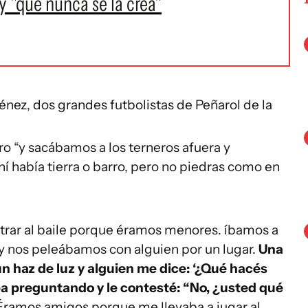
y "que nunca se la crea"
nez, dos grandes futbolistas de Peñarol de la
 “y sacábamos a los terneros afuera y
 había tierra o barro, pero no piedras como en
ntrar al baile porque éramos menores. íbamos a
 y nos peleábamos con alguien por un lugar.
Una
n haz de luz y alguien me dice: ‘¿Qué hacés
aba preguntando y le contesté: “No, ¿usted qué
ramos amigos porque me llevaba a jugar al