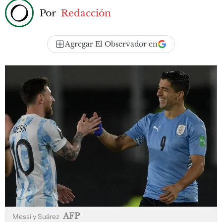
Por
Redacción
Agregar El Observador en
AFP
Messi y Suárez