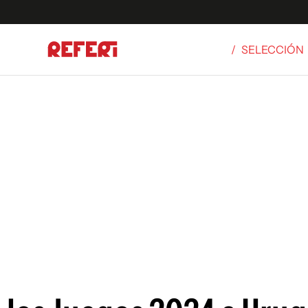
/
SELECCIÓN
Olímpicos
S
tbol
g
ortivo