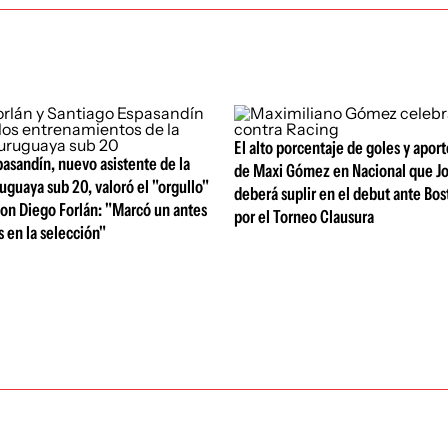
El alto porcentaje de goles y apor
asandín, nuevo asistente de la
de Maxi Gómez en Nacional que J
uguaya sub 20, valoró el "orgullo"
deberá suplir en el debut ante Bos
con Diego Forlán: "Marcó un antes
por el Torneo Clausura
 en la selección"