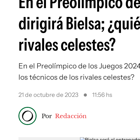
En el Preolímpico de
dirigirá Bielsa; ¿qui
rivales celestes?
En el Preolímpico de los Juegos 2024 
los técnicos de los rivales celestes?
21 de octubre de 2023
11:56 hs
Por
Redacción