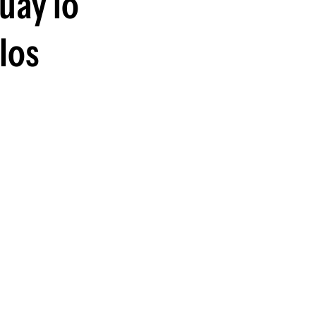
uay lo
guenos en:
 los