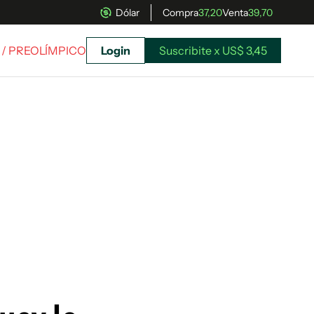
Dólar
Compra
37,20
Venta
39,70
/ PREOLÍMPICO
Login
Suscribite x US$ 3,45
uscríbete ahora a El Observador y elegí hasta
donde llegar.
Suscribite x US$ 3,45