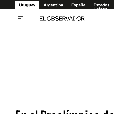
Uruguay
Argentina
España
Estados
Unidos
Home
Juegos 
Referí
Rugby
Fútbol
Básque
Mundial 2026
Tenis
Resultados Deportivos
Runnin
Fútbol internacional
Polidep
Copa Libertadores
Motor