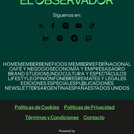
Siguenos en:
HOME
MEMBER
BENEFICIOS MEMBER
REFERÍ
NACIONAL
CAFÉ Y NEGOCIOS
ECONOMÍA Y EMPRESAS
AGRO
BRAND STUDIO
MUNDO
CULTURA Y ESPECTÁCULOS
LIFESTYLE
OPINIÓN
FÚNEBRES
REMATES Y LEGALES
EDICIONES ESPECIALES
PUBLICACIONES
NEWSLETTERS
ARGENTINA
ESPAÑA
ESTADOS UNIDOS
Políticas de Cookies
Políticas de Privacidad
Términos y Condiciones
Contacto