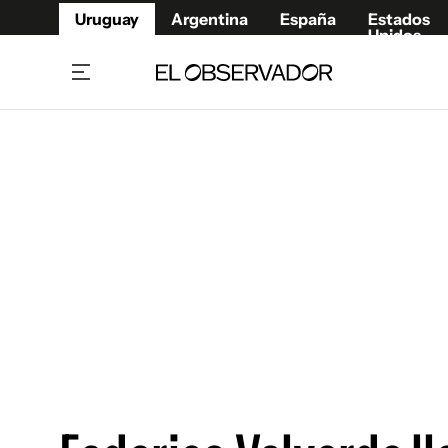
Uruguay
Argentina
España
Estados
Unidos
Home
Juegos 
Referí
Rugby
Fútbol
Básque
Mundial 2026
Tenis
Resultados Deportivos
Runnin
Fútbol internacional
Polidep
Copa Libertadores
Motor