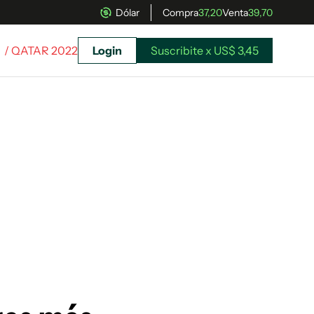
Dólar
Compra
37,20
Venta
39,70
/ QATAR 2022
Login
Suscribite x US$ 3,45
uscríbete ahora a El Observador y elegí hasta
donde llegar.
Suscribite x US$ 3,45