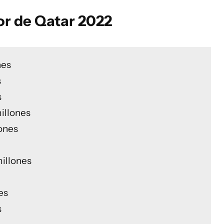
or de Qatar 2022
nes
s
s
illones
ones
illones
es
s