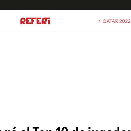
/
QATAR 2022
Olímpicos
S
tbol
g
ortivo