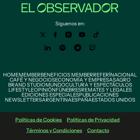
Siguenos en:
HOME
MEMBER
BENEFICIOS MEMBER
REFERÍ
NACIONAL
CAFÉ Y NEGOCIOS
ECONOMÍA Y EMPRESAS
AGRO
BRAND STUDIO
MUNDO
CULTURA Y ESPECTÁCULOS
LIFESTYLE
OPINIÓN
FÚNEBRES
REMATES Y LEGALES
EDICIONES ESPECIALES
PUBLICACIONES
NEWSLETTERS
ARGENTINA
ESPAÑA
ESTADOS UNIDOS
Políticas de Cookies
Políticas de Privacidad
Términos y Condiciones
Contacto