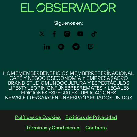
Siguenos en:
HOME
MEMBER
BENEFICIOS MEMBER
REFERÍ
NACIONAL
CAFÉ Y NEGOCIOS
ECONOMÍA Y EMPRESAS
AGRO
BRAND STUDIO
MUNDO
CULTURA Y ESPECTÁCULOS
LIFESTYLE
OPINIÓN
FÚNEBRES
REMATES Y LEGALES
EDICIONES ESPECIALES
PUBLICACIONES
NEWSLETTERS
ARGENTINA
ESPAÑA
ESTADOS UNIDOS
Políticas de Cookies
Políticas de Privacidad
Términos y Condiciones
Contacto