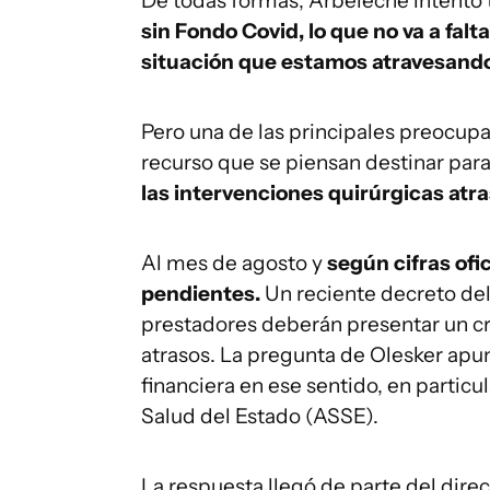
De todas formas, Arbeleche intentó t
sin Fondo Covid, lo que no va a falt
situación que estamos atravesando
Pero una de las principales preocup
recurso que se piensan destinar par
las intervenciones quirúrgicas at
Al mes de agosto y
según cifras ofi
pendientes.
Un reciente decreto del
prestadores deberán presentar un cr
atrasos. La pregunta de Olesker apun
financiera en ese sentido, en particu
Salud del Estado (ASSE).
La respuesta llegó de parte del dire