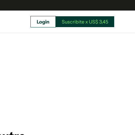
Login
Suscribite x US$ 3,45
uscríbete ahora a El Observador y elegí hasta
donde llegar.
Suscribite x US$ 3,45