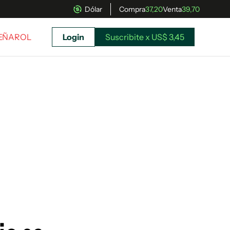
Dólar
Compra
37,20
Venta
39,70
PEÑAROL
Login
Suscribite x US$ 3,45
uscríbete ahora a El Observador y elegí hasta
donde llegar.
Suscribite x US$ 3,45