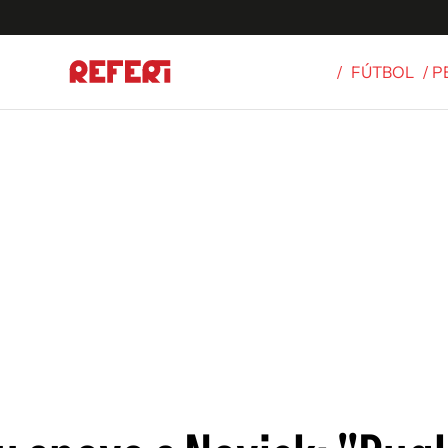
/
FÚTBOL
/ 
Olímpicos
S
tbol
g
ortivo