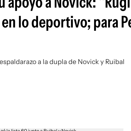
su apoyo a Novick: "Rugl
Si
en lo deportivo; para P
espaldarazo a la dupla de Novick y Ruibal