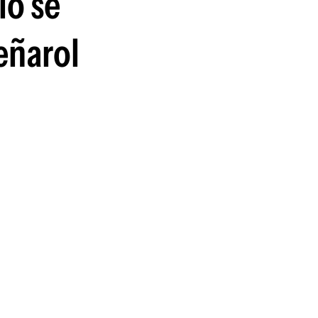
io se
guenos en:
eñarol