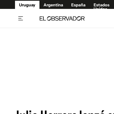
Uruguay
Argentina
España
Estados
Unidos
Home
Juegos 
Referí
Rugby
Fútbol
Básque
Mundial 2026
Tenis
Resultados Deportivos
Runnin
Fútbol internacional
Polidep
Copa Libertadores
Motor