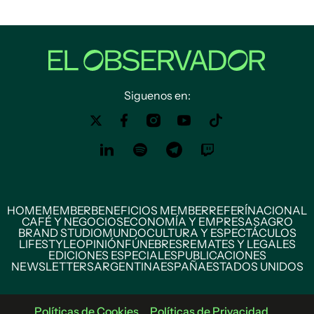
Siguenos en:
HOME
MEMBER
BENEFICIOS MEMBER
REFERÍ
NACIONAL
CAFÉ Y NEGOCIOS
ECONOMÍA Y EMPRESAS
AGRO
BRAND STUDIO
MUNDO
CULTURA Y ESPECTÁCULOS
LIFESTYLE
OPINIÓN
FÚNEBRES
REMATES Y LEGALES
EDICIONES ESPECIALES
PUBLICACIONES
NEWSLETTERS
ARGENTINA
ESPAÑA
ESTADOS UNIDOS
Políticas de Cookies
Políticas de Privacidad