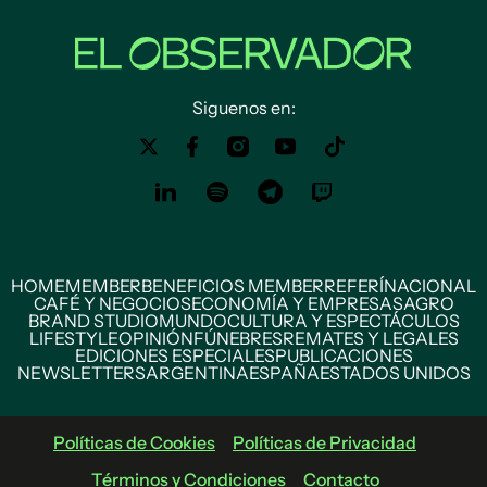
Siguenos en:
HOME
MEMBER
BENEFICIOS MEMBER
REFERÍ
NACIONAL
CAFÉ Y NEGOCIOS
ECONOMÍA Y EMPRESAS
AGRO
BRAND STUDIO
MUNDO
CULTURA Y ESPECTÁCULOS
LIFESTYLE
OPINIÓN
FÚNEBRES
REMATES Y LEGALES
EDICIONES ESPECIALES
PUBLICACIONES
NEWSLETTERS
ARGENTINA
ESPAÑA
ESTADOS UNIDOS
Políticas de Cookies
Políticas de Privacidad
Términos y Condiciones
Contacto