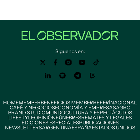
Siguenos en:
HOME
MEMBER
BENEFICIOS MEMBER
REFERÍ
NACIONAL
CAFÉ Y NEGOCIOS
ECONOMÍA Y EMPRESAS
AGRO
BRAND STUDIO
MUNDO
CULTURA Y ESPECTÁCULOS
LIFESTYLE
OPINIÓN
FÚNEBRES
REMATES Y LEGALES
EDICIONES ESPECIALES
PUBLICACIONES
NEWSLETTERS
ARGENTINA
ESPAÑA
ESTADOS UNIDOS