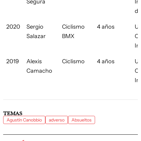
Segura
In
de
2020
Sergio
Ciclismo
4 años
Un
Salazar
BMX
Ci
In
2019
Alexis
Ciclismo
4 años
Un
Camacho
Ci
In
TEMAS
Agustín Canobbio
adverso
Absueltos