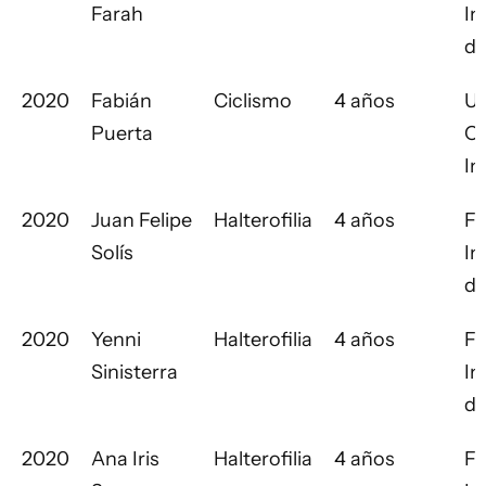
Farah
In
de
2020
Fabián
Ciclismo
4 años
Un
Puerta
Ci
In
2020
Juan Felipe
Halterofilia
4 años
Fe
Solís
In
de
2020
Yenni
Halterofilia
4 años
Fe
Sinisterra
In
de
2020
Ana Iris
Halterofilia
4 años
Fe