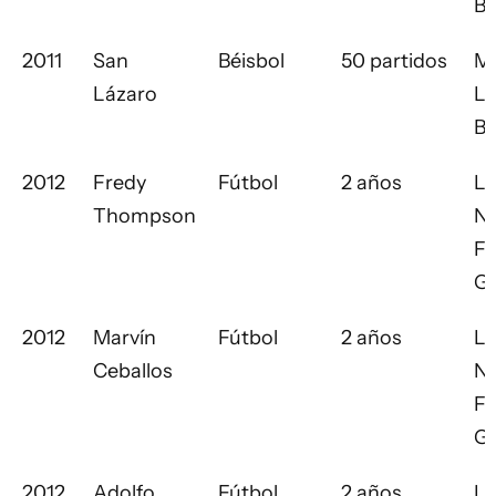
Ba
2011
San
Béisbol
50 partidos
Ma
Lázaro
L
Ba
2012
Fredy
Fútbol
2 años
Li
Thompson
Na
Fú
G
2012
Marvín
Fútbol
2 años
Li
Ceballos
Na
Fú
G
2012
Adolfo
Fútbol
2 años
Li