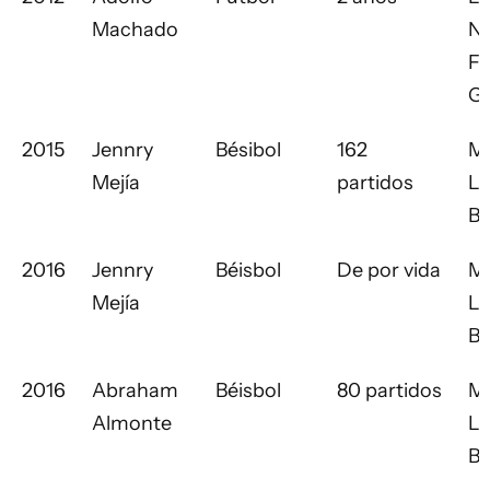
Machado
Na
Fú
G
2015
Jennry
Bésibol
162
Ma
Mejía
partidos
L
Ba
2016
Jennry
Béisbol
De por vida
Ma
Mejía
L
Ba
2016
Abraham
Béisbol
80 partidos
Ma
Almonte
L
Ba