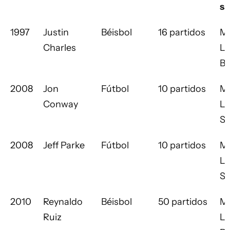
sa
1997
Justin
Béisbol
16 partidos
Ma
Charles
L
Ba
2008
Jon
Fútbol
10 partidos
Ma
Conway
L
So
2008
Jeff Parke
Fútbol
10 partidos
Ma
L
So
2010
Reynaldo
Béisbol
50 partidos
Ma
Ruiz
L