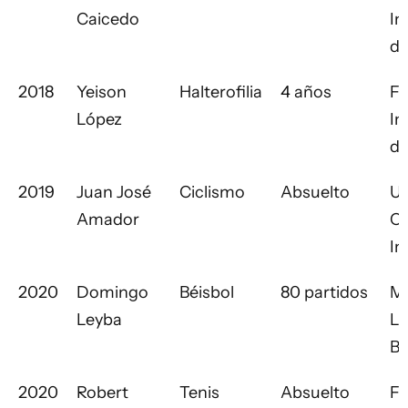
Caicedo
In
de
2018
Yeison
Halterofilia
4 años
Fe
López
In
de
2019
Juan José
Ciclismo
Absuelto
Un
Amador
Ci
In
2020
Domingo
Béisbol
80 partidos
Ma
Leyba
L
Ba
2020
Robert
Tenis
Absuelto
Fe