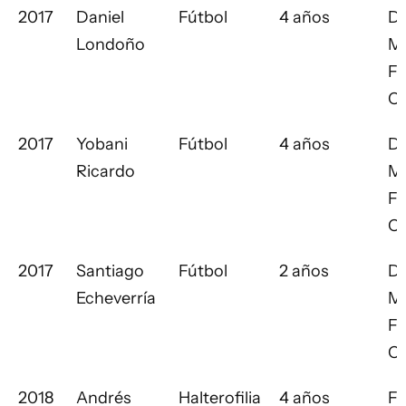
2017
Daniel
Fútbol
4 años
Di
Londoño
Ma
Fú
C
2017
Yobani
Fútbol
4 años
Di
Ricardo
Ma
Fú
C
2017
Santiago
Fútbol
2 años
Di
Echeverría
Ma
Fú
C
2018
Andrés
Halterofilia
4 años
Fe