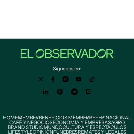
Siguenos en:
HOME
MEMBER
BENEFICIOS MEMBER
REFERÍ
NACIONAL
CAFÉ Y NEGOCIOS
ECONOMÍA Y EMPRESAS
AGRO
BRAND STUDIO
MUNDO
CULTURA Y ESPECTÁCULOS
LIFESTYLE
OPINIÓN
FÚNEBRES
REMATES Y LEGALES