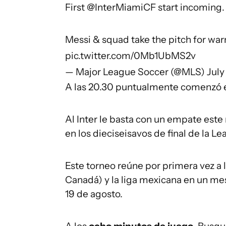
First
@InterMiamiCF
start incoming.
Messi & squad take the pitch for w
pic.twitter.com/0Mb1UbMS2v
— Major League Soccer (@MLS)
July
A las 20.30 puntualmente comenzó e
Al Inter le basta con un empate este
en los dieciseisavos de final de la L
Este torneo reúne por primera vez a 
Canadá) y la liga mexicana en un mes
19 de agosto.