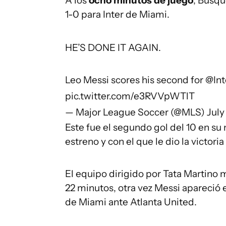
A los
ocho minutos de juego
, Busqu
1-0 para Inter de Miami.
HE’S DONE IT AGAIN.
Leo Messi scores his second for
@In
pic.twitter.com/e3RVVpWTlT
— Major League Soccer (@MLS)
July
Este fue el segundo gol del 10 en su
estreno y con el que le dio la victoria
El equipo dirigido por Tata Martino m
22 minutos, otra vez Messi apareció e
de Miami ante Atlanta United.