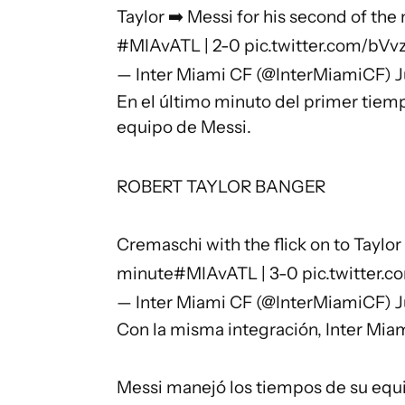
Taylor ➡️ Messi for his second of the
#MIAvATL
| 2-0
pic.twitter.com/bV
— Inter Miami CF (@InterMiamiCF)
J
En el último minuto del primer tiempo
equipo de Messi.
ROBERT TAYLOR BANGER
Cremaschi with the flick on to Taylor 
minute
#MIAvATL
| 3-0
pic.twitter.
— Inter Miami CF (@InterMiamiCF)
J
Con la misma integración, Inter Miam
Messi manejó los tiempos de su equi