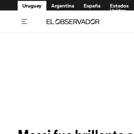
Uruguay
Argentina
España
Estados
Unidos
Home
Juegos 
Referí
Rugby
Fútbol
Básque
Mundial 2026
Tenis
Resultados Deportivos
Runnin
Fútbol internacional
Polidep
Copa Libertadores
Motor