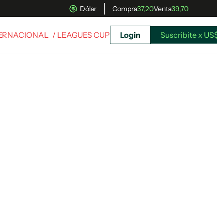
Dólar
Compra
37,20
Venta
39,70
TERNACIONAL
/ LEAGUES CUP
Login
Suscribite x US
uscríbete ahora a El Observador y elegí hasta
donde llegar.
Suscribite x US$ 3,45