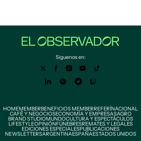
Siguenos en:
HOME
MEMBER
BENEFICIOS MEMBER
REFERÍ
NACIONAL
CAFÉ Y NEGOCIOS
ECONOMÍA Y EMPRESAS
AGRO
BRAND STUDIO
MUNDO
CULTURA Y ESPECTÁCULOS
LIFESTYLE
OPINIÓN
FÚNEBRES
REMATES Y LEGALES
EDICIONES ESPECIALES
PUBLICACIONES
NEWSLETTERS
ARGENTINA
ESPAÑA
ESTADOS UNIDOS