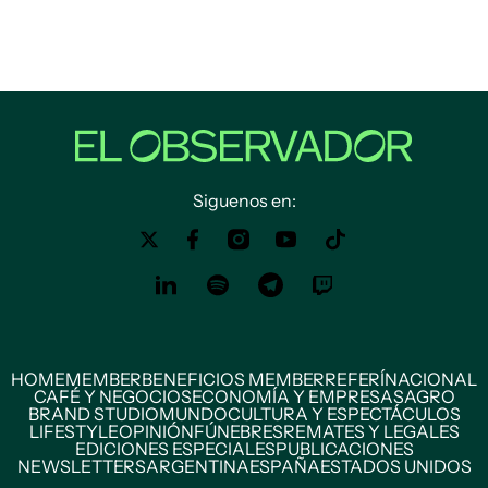
Siguenos en:
HOME
MEMBER
BENEFICIOS MEMBER
REFERÍ
NACIONAL
CAFÉ Y NEGOCIOS
ECONOMÍA Y EMPRESAS
AGRO
BRAND STUDIO
MUNDO
CULTURA Y ESPECTÁCULOS
LIFESTYLE
OPINIÓN
FÚNEBRES
REMATES Y LEGALES
EDICIONES ESPECIALES
PUBLICACIONES
NEWSLETTERS
ARGENTINA
ESPAÑA
ESTADOS UNIDOS