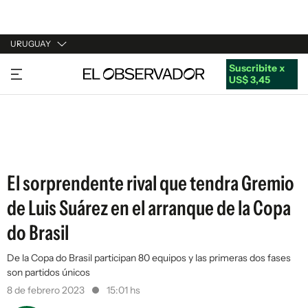
URUGUAY
Suscribite x
URUGUAY
US$ 3,45
ARGENTINA
ESPAÑA
ESTADOS UNIDOS
El sorprendente rival que tendra Gremio
de Luis Suárez en el arranque de la Copa
do Brasil
De la Copa do Brasil participan 80 equipos y las primeras dos fases
son partidos únicos
8 de febrero 2023
15:01 hs