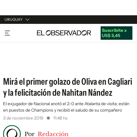
URUGUAY
Suscribite x
URUGUAY
US$ 3,45
ARGENTINA
ESPAÑA
ESTADOS UNIDOS
Mirá el primer golazo de Oliva en Cagliari
y la felicitación de Nahitan Nández
El exjugador de Nacional anotó el 2-0 ante Atalanta de visita; están
en puestos de Champions y recibió el saludo de su compañero
3 de noviembre 2019
11:48 hs
Por
Redacción