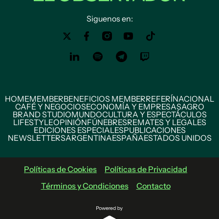
Siguenos en:
HOME
MEMBER
BENEFICIOS MEMBER
REFERÍ
NACIONAL
CAFÉ Y NEGOCIOS
ECONOMÍA Y EMPRESAS
AGRO
BRAND STUDIO
MUNDO
CULTURA Y ESPECTÁCULOS
LIFESTYLE
OPINIÓN
FÚNEBRES
REMATES Y LEGALES
EDICIONES ESPECIALES
PUBLICACIONES
NEWSLETTERS
ARGENTINA
ESPAÑA
ESTADOS UNIDOS
Políticas de Cookies
Políticas de Privacidad
Términos y Condiciones
Contacto