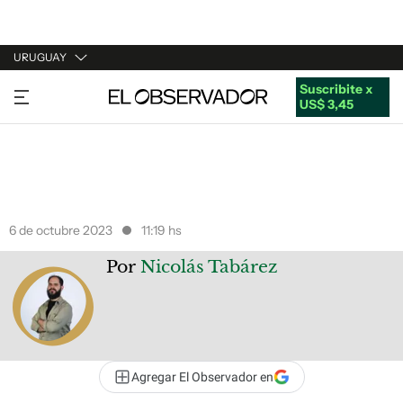
URUGUAY
Suscribite x
URUGUAY
US$ 3,45
ARGENTINA
ESPAÑA
ESTADOS UNIDOS
6 de octubre 2023
11:19 hs
Por
Nicolás Tabárez
Agregar El Observador en