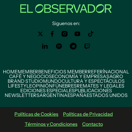
Siguenos en:
HOME
MEMBER
BENEFICIOS MEMBER
REFERÍ
NACIONAL
CAFÉ Y NEGOCIOS
ECONOMÍA Y EMPRESAS
AGRO
BRAND STUDIO
MUNDO
CULTURA Y ESPECTÁCULOS
LIFESTYLE
OPINIÓN
FÚNEBRES
REMATES Y LEGALES
EDICIONES ESPECIALES
PUBLICACIONES
NEWSLETTERS
ARGENTINA
ESPAÑA
ESTADOS UNIDOS
Políticas de Cookies
Políticas de Privacidad
Términos y Condiciones
Contacto