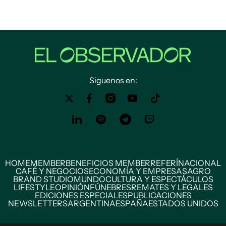
Siguenos en:
HOME
MEMBER
BENEFICIOS MEMBER
REFERÍ
NACIONAL
CAFÉ Y NEGOCIOS
ECONOMÍA Y EMPRESAS
AGRO
BRAND STUDIO
MUNDO
CULTURA Y ESPECTÁCULOS
LIFESTYLE
OPINIÓN
FÚNEBRES
REMATES Y LEGALES
EDICIONES ESPECIALES
PUBLICACIONES
NEWSLETTERS
ARGENTINA
ESPAÑA
ESTADOS UNIDOS