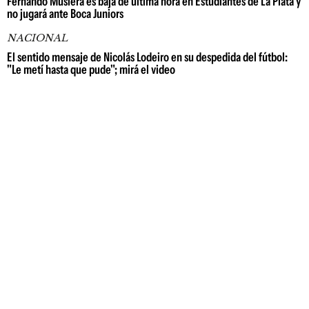
Fernando Muslera es baja de última hora en Estudiantes de La Plata y
no jugará ante Boca Juniors
NACIONAL
El sentido mensaje de Nicolás Lodeiro en su despedida del fútbol:
"Le metí hasta que pude"; mirá el video