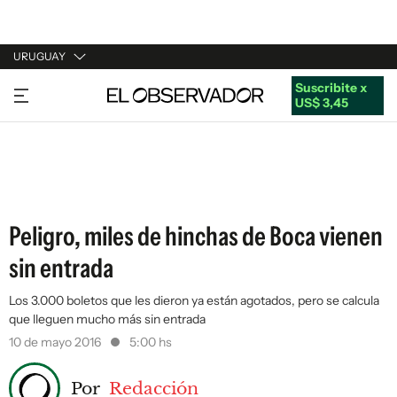
URUGUAY
Suscribite x
URUGUAY
US$ 3,45
ARGENTINA
ESPAÑA
ESTADOS UNIDOS
Peligro, miles de hinchas de Boca vienen
sin entrada
Los 3.000 boletos que les dieron ya están agotados, pero se calcula
que lleguen mucho más sin entrada
10 de mayo 2016
5:00 hs
Por
Redacción