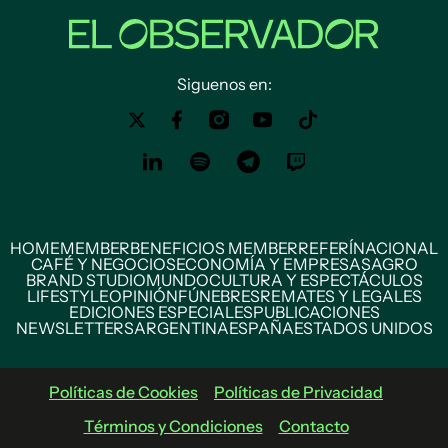
Siguenos en:
HOME
MEMBER
BENEFICIOS MEMBER
REFERÍ
NACIONAL
CAFÉ Y NEGOCIOS
ECONOMÍA Y EMPRESAS
AGRO
BRAND STUDIO
MUNDO
CULTURA Y ESPECTÁCULOS
LIFESTYLE
OPINIÓN
FÚNEBRES
REMATES Y LEGALES
EDICIONES ESPECIALES
PUBLICACIONES
NEWSLETTERS
ARGENTINA
ESPAÑA
ESTADOS UNIDOS
Políticas de Cookies
Políticas de Privacidad
Términos y Condiciones
Contacto