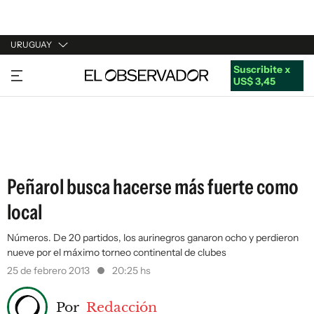
URUGUAY
Suscribite x
URUGUAY
US$ 3,45
ARGENTINA
ESPAÑA
ESTADOS UNIDOS
Peñarol busca hacerse más fuerte como
local
Números. De 20 partidos, los aurinegros ganaron ocho y perdieron
nueve por el máximo torneo continental de clubes
25 de febrero 2013
20:25 hs
Por
Redacción