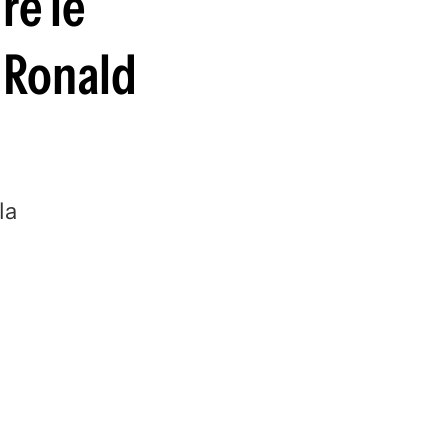
re le
guenos en:
n Ronald
la