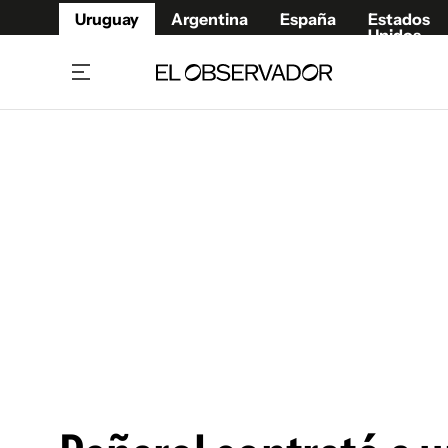
Uruguay
Argentina
España
Estados
Unidos
Home
Juegos 
Referí
Rugby
Fútbol
Básque
Mundial 2026
Tenis
Resultados Deportivos
Runnin
Fútbol internacional
Polidep
Copa Libertadores
Motor