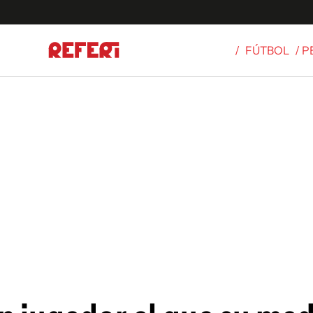
/
FÚTBOL
/ 
Olímpicos
S
tbol
g
ortivo