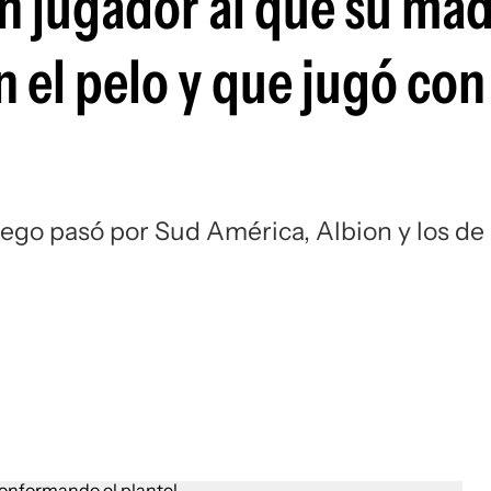
n jugador al que su mad
Si
n el pelo y que jugó co
ego pasó por Sud América, Albion y los de 