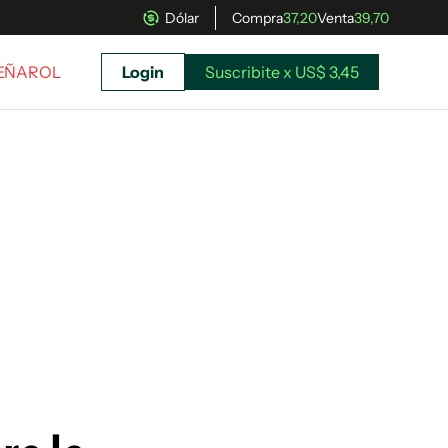
Dólar
Compra
37,20
Venta
39,70
PEÑAROL
Login
Suscribite x US$ 3,45
uscríbete ahora a El Observador y elegí hasta
donde llegar.
Suscribite x US$ 3,45