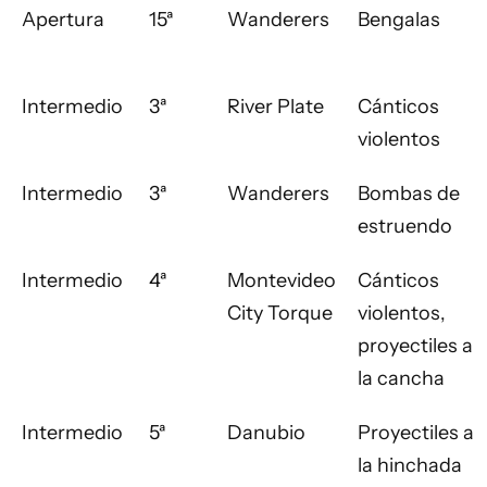
Apertura
15ª
Wanderers
Bengalas
Intermedio
3ª
River Plate
Cánticos
violentos
Intermedio
3ª
Wanderers
Bombas de
estruendo
Intermedio
4ª
Montevideo
Cánticos
City Torque
violentos,
proyectiles a
la cancha
Intermedio
5ª
Danubio
Proyectiles a
la hinchada