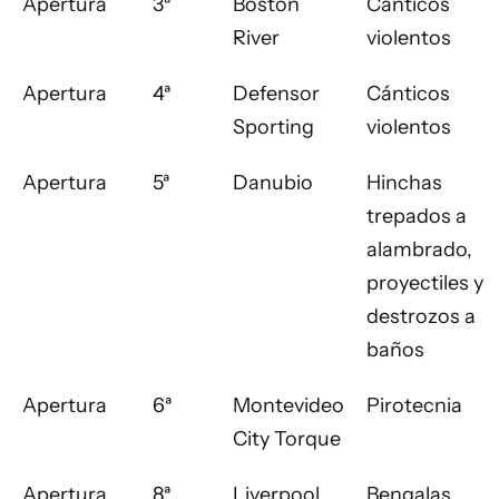
Apertura
3ª
Boston
Cánticos
River
violentos
Apertura
4ª
Defensor
Cánticos
Sporting
violentos
Apertura
5ª
Danubio
Hinchas
trepados a
alambrado,
proyectiles y
destrozos a
baños
Apertura
6ª
Montevideo
Pirotecnia
City Torque
Apertura
8ª
Liverpool
Bengalas