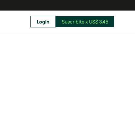
Login
Suscribite x US$ 3,45
uscríbete ahora a El Observador y elegí hasta
donde llegar.
Suscribite x US$ 3,45