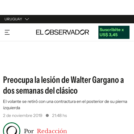
URUGUAY
Suscribite x
URUGUAY
US$ 3,45
ARGENTINA
ESPAÑA
ESTADOS UNIDOS
Preocupa la lesión de Walter Gargano a
dos semanas del clásico
El volante se retiró con una contractura en el posterior de su pierna
izquierda
2 de noviembre 2019
21:48 hs
Por
Redacción