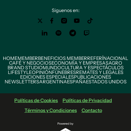
Siguenos en:
HOME
MEMBER
BENEFICIOS MEMBER
REFERÍ
NACIONAL
CAFÉ Y NEGOCIOS
ECONOMÍA Y EMPRESAS
AGRO
BRAND STUDIO
MUNDO
CULTURA Y ESPECTÁCULOS
LIFESTYLE
OPINIÓN
FÚNEBRES
REMATES Y LEGALES
EDICIONES ESPECIALES
PUBLICACIONES
NEWSLETTERS
ARGENTINA
ESPAÑA
ESTADOS UNIDOS
Políticas de Cookies
Políticas de Privacidad
Términos y Condiciones
Contacto