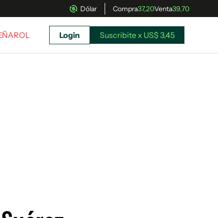
Dólar
Compra
37,20
Venta
39,70
PEÑAROL
Login
Suscribite x US$ 3,45
uscríbete ahora a El Observador y elegí hasta
donde llegar.
Suscribite x US$ 3,45