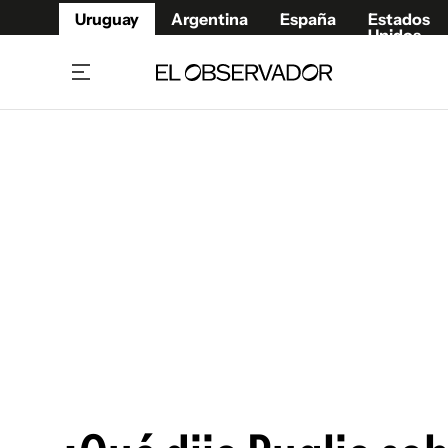
Uruguay
Argentina
España
Estados
Unidos
Home
Juegos 
Referí
Rugby
Fútbol
Básque
Mundial 2026
Tenis
Resultados Deportivos
Runnin
Fútbol internacional
Polidep
Copa Libertadores
Motor