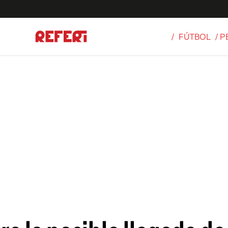
/
FÚTBOL
/ 
Olímpicos
S
tbol
g
ortivo