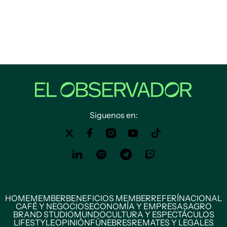
Siguenos en:
HOME
MEMBER
BENEFICIOS MEMBER
REFERÍ
NACIONAL
CAFÉ Y NEGOCIOS
ECONOMÍA Y EMPRESAS
AGRO
BRAND STUDIO
MUNDO
CULTURA Y ESPECTÁCULOS
LIFESTYLE
OPINIÓN
FÚNEBRES
REMATES Y LEGALES