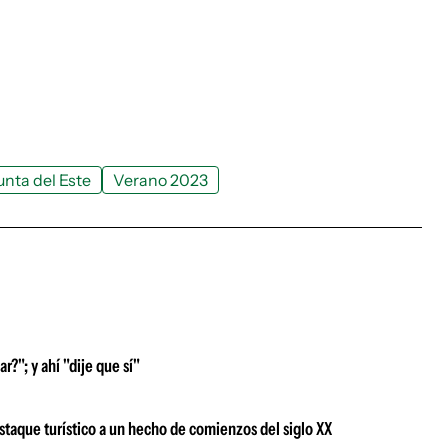
unta del Este
Verano 2023
r?"; y ahí "dije que sí"
destaque turístico a un hecho de comienzos del siglo XX