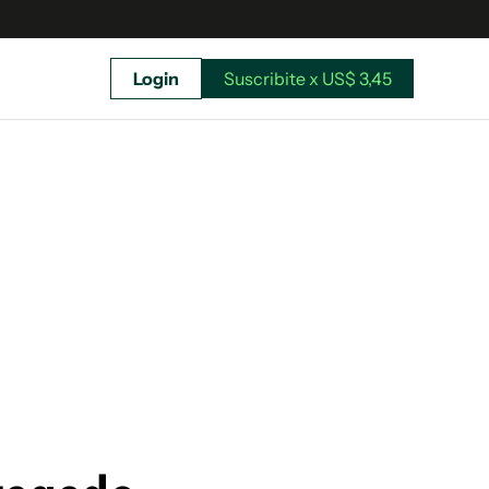
Login
Suscribite x US$ 3,45
uscríbete ahora a El Observador y elegí hasta
donde llegar.
Suscribite x US$ 3,45