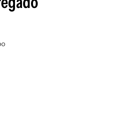
tregado
bo