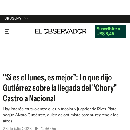
URUGUAY
Suscribite x
URUGUAY
US$ 3,45
ARGENTINA
ESPAÑA
ESTADOS UNIDOS
"Si es el lunes, es mejor": Lo que dijo
Gutiérrez sobre la llegada del "Chory"
Castro a Nacional
Hay interés mutuo entre el club tricolor y jugador de River Plate,
según Álvaro Gutiérrez, quien es optimista para su regreso a los
albos
23 de julio 2023
12:50 hs