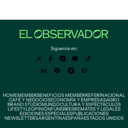
Siguenos en:
HOME
MEMBER
BENEFICIOS MEMBER
REFERÍ
NACIONAL
CAFÉ Y NEGOCIOS
ECONOMÍA Y EMPRESAS
AGRO
BRAND STUDIO
MUNDO
CULTURA Y ESPECTÁCULOS
LIFESTYLE
OPINIÓN
FÚNEBRES
REMATES Y LEGALES
EDICIONES ESPECIALES
PUBLICACIONES
NEWSLETTERS
ARGENTINA
ESPAÑA
ESTADOS UNIDOS