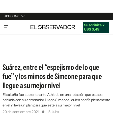
URUGUAY
Suscribite x
URUGUAY
US$ 3,45
ARGENTINA
ESPAÑA
ESTADOS UNIDOS
Suárez, entre el “espejismo de lo que
fue” y los mimos de Simeone para que
llegue a su mejor nivel
El salteño fue suplente ante Athletic en una rotación que estaba
hablada con su entrenador Diego Simeone, quien confía plenamente
en él y lleva un plan para que esté a su mejor nivel
20 de septiembre 2021
15:14 hs