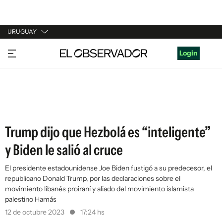
URUGUAY
URUGUAY
Login
ARGENTINA
ESPAÑA
ESTADOS UNIDOS
Trump dijo que Hezbolá es “inteligente”
y Biden le salió al cruce
El presidente estadounidense Joe Biden fustigó a su predecesor, el
republicano Donald Trump, por las declaraciones sobre el
movimiento libanés proiraní y aliado del movimiento islamista
palestino Hamás
12 de octubre 2023
17:24 hs