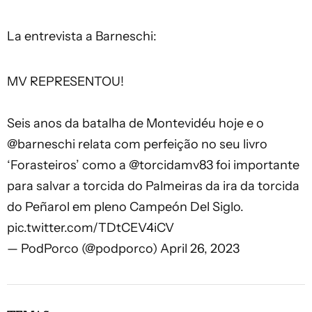
La entrevista a Barneschi:
MV REPRESENTOU!
Seis anos da batalha de Montevidéu hoje e o
@barneschi
relata com perfeição no seu livro
‘Forasteiros’ como a
@torcidamv83
foi importante
para salvar a torcida do Palmeiras da ira da torcida
do Peñarol em pleno Campeón Del Siglo.
pic.twitter.com/TDtCEV4iCV
— PodPorco (@podporco)
April 26, 2023