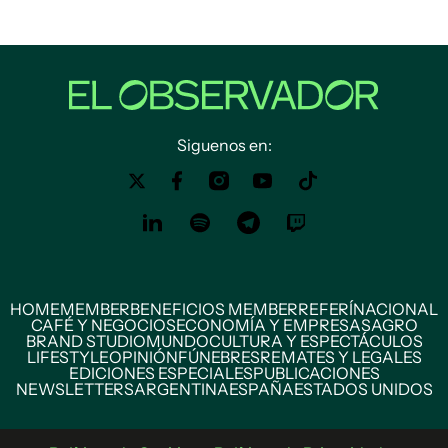
Siguenos en:
HOME
MEMBER
BENEFICIOS MEMBER
REFERÍ
NACIONAL
CAFÉ Y NEGOCIOS
ECONOMÍA Y EMPRESAS
AGRO
BRAND STUDIO
MUNDO
CULTURA Y ESPECTÁCULOS
LIFESTYLE
OPINIÓN
FÚNEBRES
REMATES Y LEGALES
EDICIONES ESPECIALES
PUBLICACIONES
NEWSLETTERS
ARGENTINA
ESPAÑA
ESTADOS UNIDOS