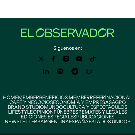
Siguenos en:
HOME
MEMBER
BENEFICIOS MEMBER
REFERÍ
NACIONAL
CAFÉ Y NEGOCIOS
ECONOMÍA Y EMPRESAS
AGRO
BRAND STUDIO
MUNDO
CULTURA Y ESPECTÁCULOS
LIFESTYLE
OPINIÓN
FÚNEBRES
REMATES Y LEGALES
EDICIONES ESPECIALES
PUBLICACIONES
NEWSLETTERS
ARGENTINA
ESPAÑA
ESTADOS UNIDOS