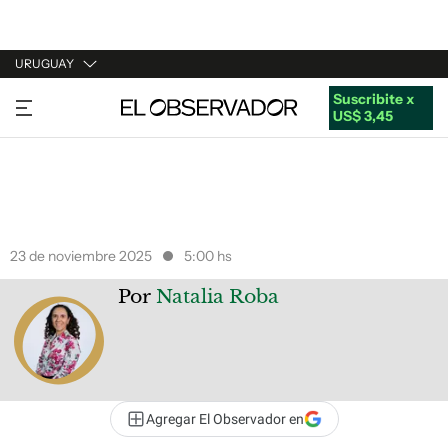
URUGUAY
Suscribite x
URUGUAY
US$ 3,45
ARGENTINA
ESPAÑA
ESTADOS UNIDOS
23 de noviembre 2025
5:00 hs
Por
Natalia Roba
Agregar El Observador en