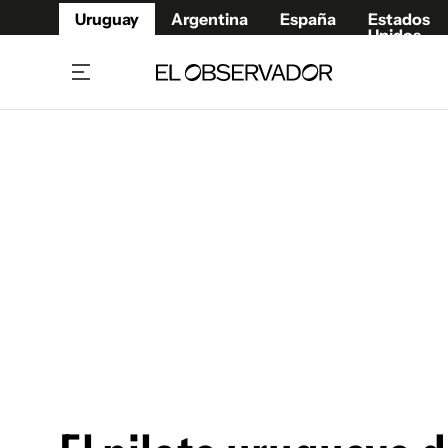
Uruguay
Argentina
España
Estados
Unidos
Home
Juegos 
Referí
Rugby
Fútbol
Básque
Mundial 2026
Tenis
Resultados Deportivos
Runnin
Fútbol internacional
Polidep
Copa Libertadores
Motor