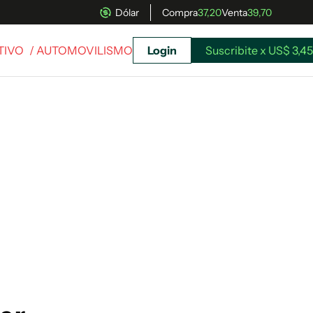
Dólar
Compra
37,20
Venta
39,70
TIVO
/ AUTOMOVILISMO
Login
Suscribite x US$ 3,45
uscríbete ahora a El Observador y elegí hasta
donde llegar.
Suscribite x US$ 3,45