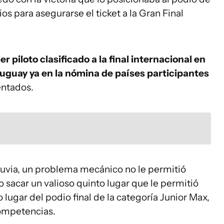
os para asegurarse el ticket a la Gran Final
er piloto clasificado a la final internacional en
uguay ya en la nómina de países participantes
entados.
lluvia, un problema mecánico no le permitió
o sacar un valioso quinto lugar que le permitió
 lugar del podio final de la categoría Junior Max,
ompetencias.