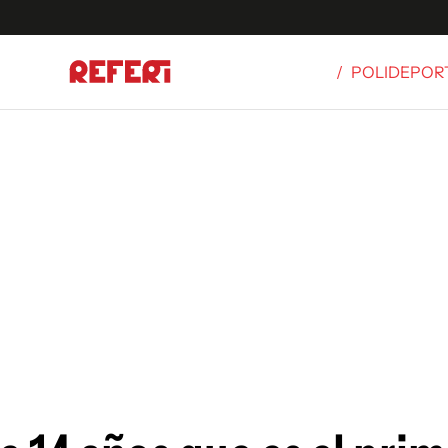
/
POLIDEPOR
Olímpicos
S
tbol
g
ortivo