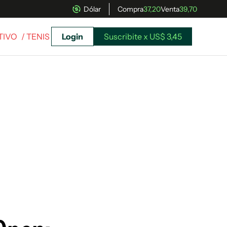
Dólar
Compra
37,20
Venta
39,70
TIVO
/ TENIS
Login
Suscribite x US$ 3,45
uscríbete ahora a El Observador y elegí hasta
donde llegar.
Suscribite x US$ 3,45