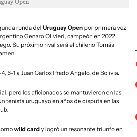
ruguay Open
egunda ronda del
Uruguay Open
por primera vez
l argentino Genaro Olivieri, campeón en 2022
ego. Su próximo rival será el chileno Tomás
tamen.
4, 6-1 a Juan Carlos Prado Angelo, de Bolivia.
cial, pero los aficionados se mantuvieron en las
 un tenista uruguayo en años de disputa en las
lub.
l como
wild card
y logró un resonante triunfo en