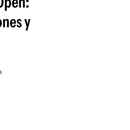
 Open:
guenos en:
ones y
a