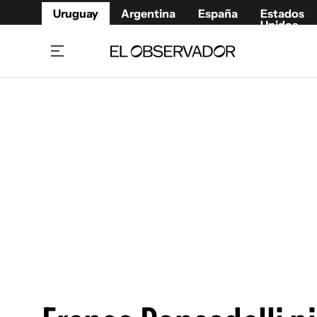
Uruguay
Argentina
España
Estados
Unidos
Home
Juegos 
Referí
Rugby
Fútbol
Básque
Mundial 2026
Tenis
Resultados Deportivos
Runnin
Fútbol internacional
Polidep
Copa Libertadores
Motor