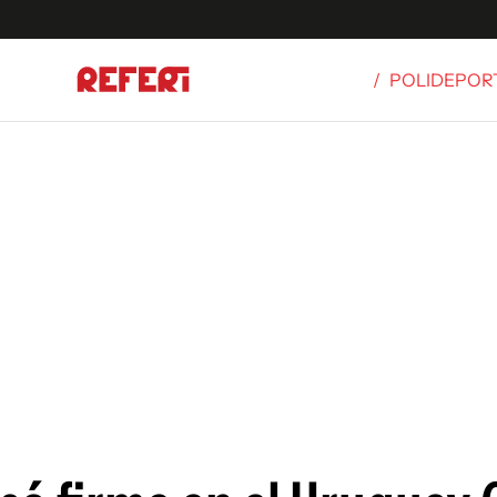
/
POLIDEPOR
Olímpicos
S
tbol
g
ortivo