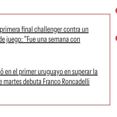
 primera final challenger contra un
 de juego: "Fue una semana con
ó en el primer uruguayo en superar la
e martes debuta Franco Roncadelli