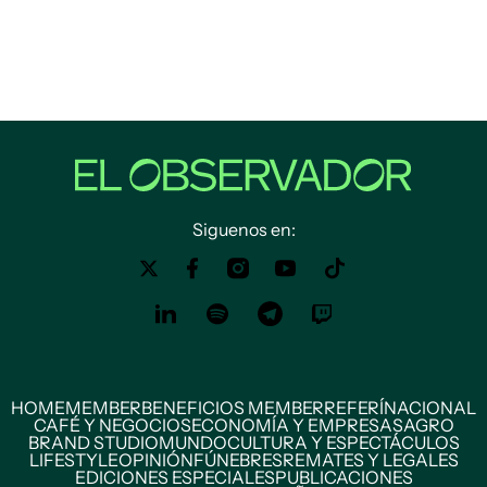
Siguenos en:
HOME
MEMBER
BENEFICIOS MEMBER
REFERÍ
NACIONAL
CAFÉ Y NEGOCIOS
ECONOMÍA Y EMPRESAS
AGRO
BRAND STUDIO
MUNDO
CULTURA Y ESPECTÁCULOS
LIFESTYLE
OPINIÓN
FÚNEBRES
REMATES Y LEGALES
EDICIONES ESPECIALES
PUBLICACIONES